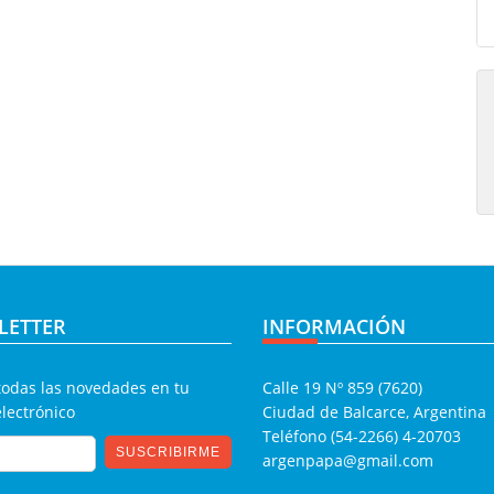
LETTER
INFORMACIÓN
todas las novedades en tu
Calle 19 Nº 859 (7620)
electrónico
Ciudad de Balcarce, Argentina
Teléfono (54-2266) 4-20703
argenpapa@gmail.com