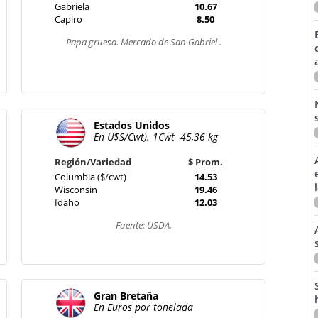
Gabriela
10.67
Capiro
8.50
Papa gruesa. Mercado de San Gabriel .
Estados Unidos
En U$S/Cwt). 1Cwt=45,36 kg
Región/Variedad
$ Prom.
Columbia ($/cwt)
14.53
Wisconsin
19.46
Idaho
12.03
Fuente: USDA.
Gran Bretaña
En Euros por tonelada