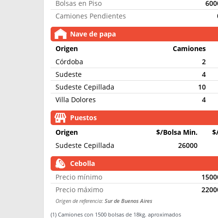
Bolsas en Piso
600
Camiones Pendientes
Nave de papa
Origen
C
amio
nes
Córdoba
2
Sudeste
4
Sudeste Cepillada
10
Villa Dolores
4
Puestos
Origen
$/Bolsa
Min.
$
Sudeste Cepillada
26000
Cebolla
Precio mínimo
1500
Precio máximo
2200
Origen de referencia:
Sur de Buenos Aires
(1) Camiones con 1500 bolsas de 18kg. aproximados