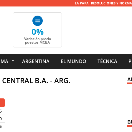
LA PAPA
RESOLUCIONES Y NORMA
0%
Variación precio
puestos MCBA
IMA
ARGENTINA
EL MUNDO
TÉCNICA
P
CENTRAL B.A. - ARG.
A
5
0
B
5