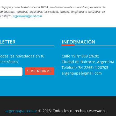
s de papa y otras hortalizas en el MCBA, mostrados en este sitio web es propiedad de
roducidos, vendidos, alquilados, licenciados, usados, ampliados o utilizados de
. Contacto:
argenpapa@gmail.com
LETTER
INFORMACIÓN
todas las novedades en tu
Calle 19 Nº 859 (7620)
electrónico
Ciudad de Balcarce, Argentina
Teléfono (54-2266) 4-20703
argenpapa@gmail.com
argenpapa.com.ar
© 2015. Todos los derechos reservados