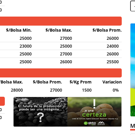
0
0
$/Bolsa
Min.
$/Bolsa
Max.
$/Bolsa
Prom.
25000
27000
26000
23000
25000
24000
25000
27000
26000
25000
26000
25500
/Bolsa
Max.
$/Bolsa
Prom.
$/Kg
Prom
Var
iacion
28000
27000
1500
0%
0
0
M