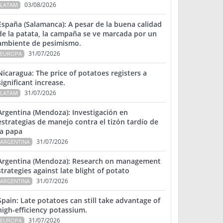
03/08/2026
LATAM
España (Salamanca): A pesar de la buena calidad
de la patata, la campaña se ve marcada por un
ambiente de pesimismo.
31/07/2026
EUROPA
Nicaragua: The price of potatoes registers a
significant increase.
31/07/2026
LATAM
Argentina (Mendoza): Investigación en
estrategias de manejo contra el tizón tardío de
la papa
31/07/2026
ARGENTINA
Argentina (Mendoza): Research on management
strategies against late blight of potato
31/07/2026
ARGENTINA
Spain: Late potatoes can still take advantage of
high-efficiency potassium.
31/07/2026
EUROPA