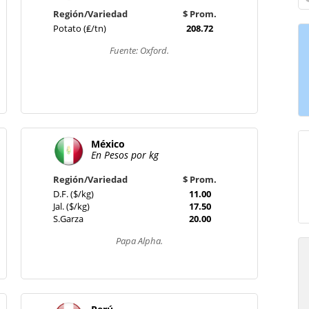
Región/Variedad
$ Prom.
Potato (₤/tn)
208.72
Fuente: Oxford.
México
En Pesos por kg
Región/Variedad
$ Prom.
D.F. ($/kg)
11.00
Jal. ($/kg)
17.50
S.Garza
20.00
Papa Alpha.