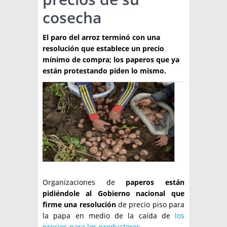
cosecha
TÉCNICA
PRODUCCION
El paro del arroz terminó con una
resolución que establece un precio
CLASIFICADOS
mínimo de compra; los paperos que ya
están protestando piden lo mismo.
INTERES GENERAL
LA PAPA
ARGENPAPA
RESOLUCIONES Y NORMATIVAS
PUBLICIDAD
BUSCAR NOTICIAS
ENLACES
QUIENES SOMOS
BUSCAR
CONTACTO
Organizaciones de
paperos están
pidiéndole al Gobierno nacional que
firme una resolución
de precio piso para
la papa en medio de la caída de
los
precios para los productores
.