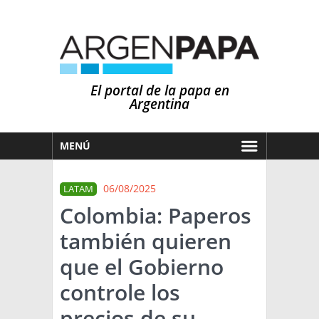
El portal de la papa en
Argentina
MENÚ
HOY
06/08/2025
LATAM
MERCADOS
Colombia: Paperos
NOTICIAS
también quieren
EN ESPAÑOL
CLIMA
que el Gobierno
OTROS IDIOMAS
PRONÓSTICO
ARGENTINA
controle los
LLUVIAS
precios de su
EL MUNDO