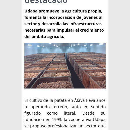
TÉCNICA
Udapa promueve la agricultura propia,
fomenta la incorporación de jóvenes al
PRODUCCION
sector y desarrolla las infraestructuras
necesarias para impulsar el crecimiento
CLASIFICADOS
del ámbito agrícola.
INTERES GENERAL
LA PAPA
ARGENPAPA
RESOLUCIONES Y NORMATIVAS
PUBLICIDAD
BUSCAR NOTICIAS
ENLACES
QUIENES SOMOS
BUSCAR
CONTACTO
El cultivo de la patata en Álava lleva años
recuperando terreno, tanto en sentido
figurado como literal. Desde su
fundación en 1993, la cooperativa Udapa
se propuso profesionalizar un sector que