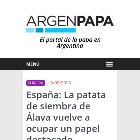
El portal de la papa en
Argentina
MENÚ
HOY
10/05/2026
EUROPA
MERCADOS
España: La patata
NOTICIAS
de siembra de
EN ESPAÑOL
CLIMA
Álava vuelve a
OTROS IDIOMAS
PRONÓSTICO
ARGENTINA
ocupar un papel
LLUVIAS
destacado
EL MUNDO