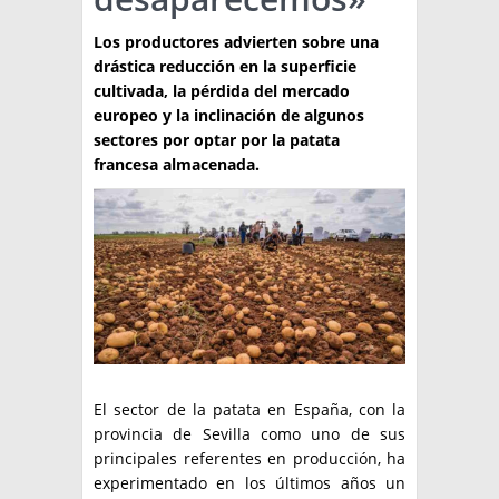
TÉCNICA
Los productores advierten sobre una
drástica reducción en la superficie
PRODUCCION
cultivada, la pérdida del mercado
europeo y la inclinación de algunos
CLASIFICADOS
sectores por optar por la patata
francesa almacenada.
INTERES GENERAL
LA PAPA
ARGENPAPA
RESOLUCIONES Y NORMATIVAS
PUBLICIDAD
BUSCAR NOTICIAS
ENLACES
QUIENES SOMOS
BUSCAR
CONTACTO
El sector de la patata en España, con la
provincia de Sevilla como uno de sus
principales referentes en producción, ha
experimentado en los últimos años un