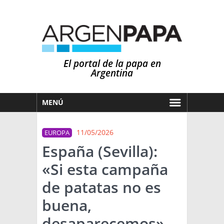
El portal de la papa en
Argentina
MENÚ
HOY
11/05/2026
EUROPA
MERCADOS
España (Sevilla):
NOTICIAS
«Si esta campaña
EN ESPAÑOL
CLIMA
de patatas no es
OTROS IDIOMAS
PRONÓSTICO
ARGENTINA
buena,
LLUVIAS
desaparecemos»
EL MUNDO