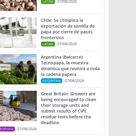
07/08/2026
LATAM
Chile: Se complica la
exportación de semilla de
papa por cierre de pasos
fronterizos
07/08/2026
LATAM
Argentina (Balcarce):
Tecnopapa, la muestra
dinámica que reunirá a toda
la cadena papera
07/08/2026
ARGENTINA
Great Britain: Growers are
being encouraged to clean
their storage units and
submit results of CIPC
residue tests before the
deadline.
07/08/2026
EUROPA