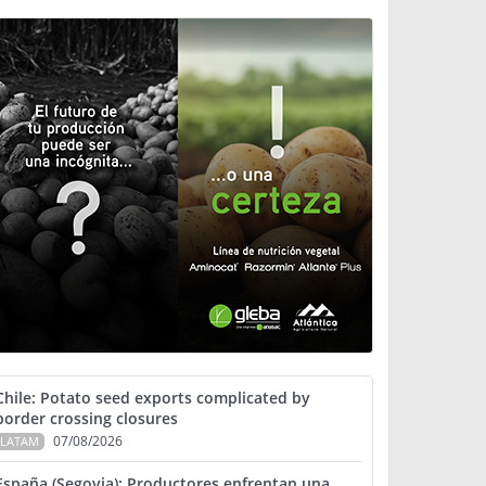
Chile: Potato seed exports complicated by
border crossing closures
07/08/2026
LATAM
España (Segovia): Productores enfrentan una