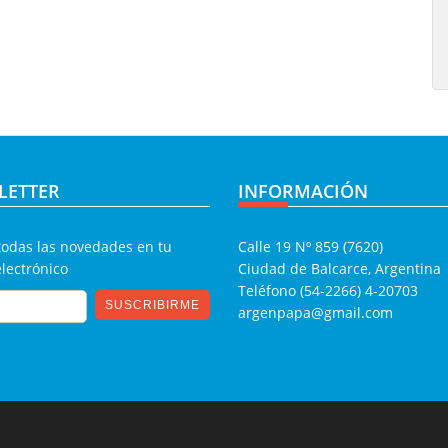
LETTER
INFORMACIÓN
todas las novedades en tu
Calle 19 Nº 859 (7620)
electrónico
Ciudad de Balcarce, Argentina
Teléfono (54-2266) 4-20703
argenpapa@gmail.com