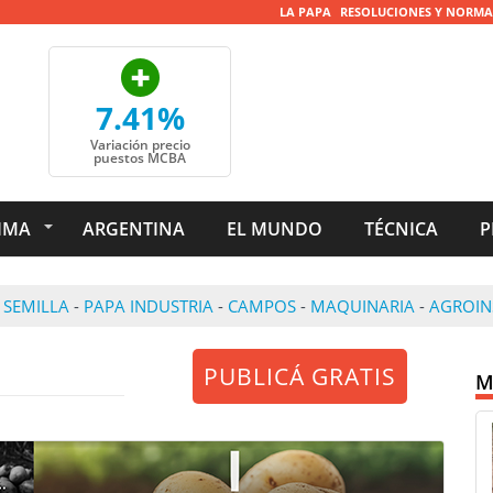
LA PAPA
RESOLUCIONES Y NORMA
7.41%
Variación precio
puestos MCBA
IMA
ARGENTINA
EL MUNDO
TÉCNICA
P
 SEMILLA
-
PAPA INDUSTRIA
-
CAMPOS
-
MAQUINARIA
-
AGROI
PUBLICÁ GRATIS
M